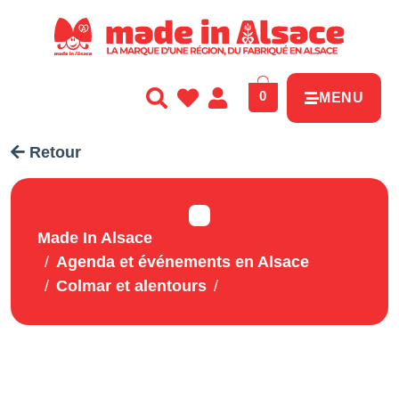
Panneau de gestion des cookies
0
MENU
Retour
Made In Alsace
Agenda et événements en Alsace
Colmar et alentours