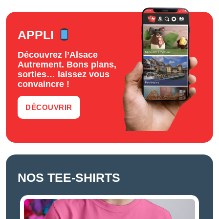
APPLI
Découvrez l’Alsace
Autrement. Bons plans,
sorties… laissez vous
convaincre !
DÉCOUVRIR
NOS TEE-SHIRTS