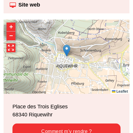
Site web
+
−
Leaflet
Place des Trois Eglises
68340
Riquewihr
Comment m'y rendre ?