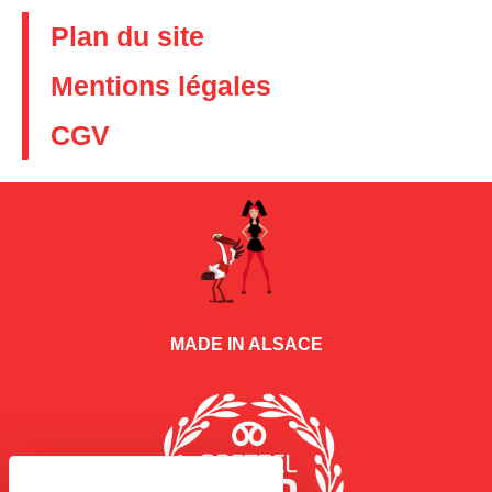
Plan du site
Mentions légales
CGV
MADE IN ALSACE