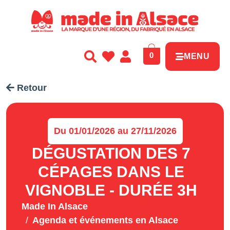
Panneau de gestion des cookies
0
MENU
Retour
Du 01/01/2026 au 27/11/2026
DÉGUSTATION DES 7
CÉPAGES DANS LE
VIGNOBLE - DURÉE 3H
Made In Alsace
Agenda et événements en Alsace