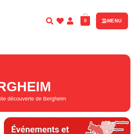
0
MENU
ERGHEIM
site découverte de Bergheim