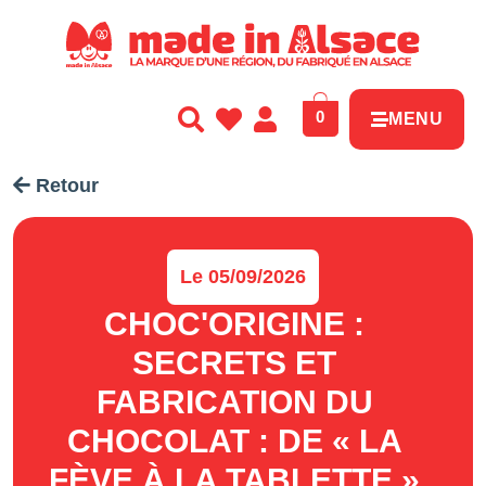
Panneau de gestion des cookies
0
MENU
Retour
Le 05/09/2026
CHOC'ORIGINE :
SECRETS ET
FABRICATION DU
CHOCOLAT : DE « LA
FÈVE À LA TABLETTE »