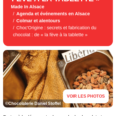
Made In Alsace
Agenda et événements en Alsace
Colmar et alentours
Choc'Origine : secrets et fabrication du
chocolat : de « la fève à la tablette »
VOIR LES PHOTOS
©Chocolaterie Daniel Stoffel