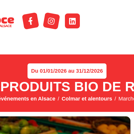
Du 01/01/2026 au 31/12/2026
PRODUITS BIO DE R
événements en Alsace
Colmar et alentours
Marché