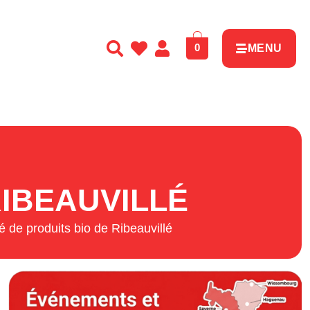
0
MENU
IBEAUVILLÉ
 de produits bio de Ribeauvillé