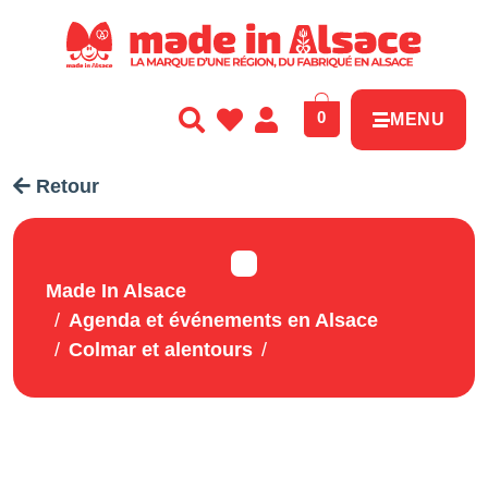
Panneau de gestion des cookies
0
MENU
Retour
Made In Alsace
Agenda et événements en Alsace
Colmar et alentours