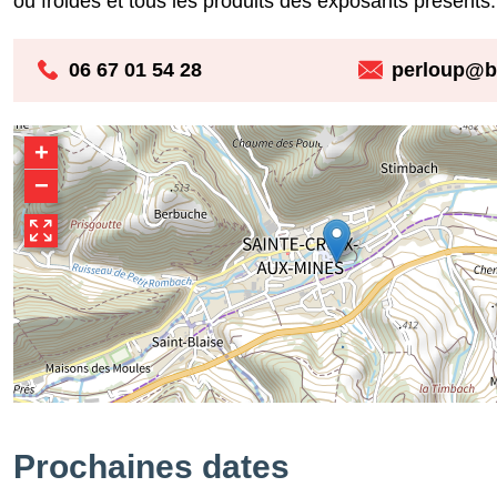
ou froides et tous les produits des exposants présents.
06 67 01 54 28
perloup@bo
+
−
Prochaines dates