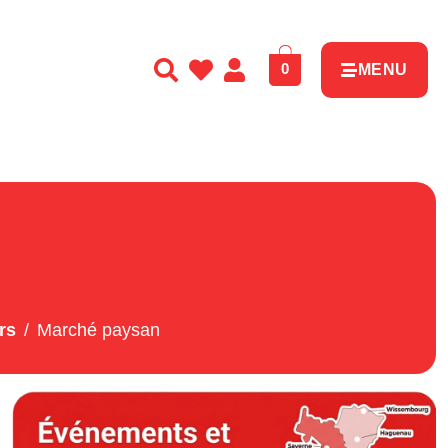
0
MENU
rs
Marché paysan