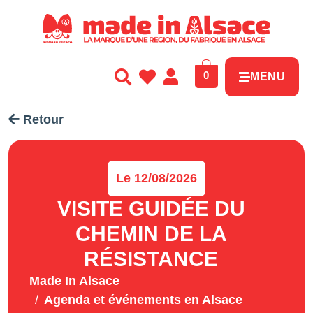
Panneau de gestion des cookies
0
MENU
Retour
Le 12/08/2026
VISITE GUIDÉE DU
CHEMIN DE LA
RÉSISTANCE
Made In Alsace
Agenda et événements en Alsace