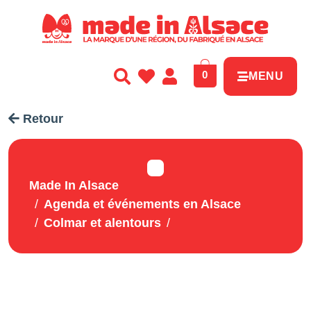
Panneau de gestion des cookies
0
MENU
Retour
Made In Alsace
Agenda et événements en Alsace
Colmar et alentours