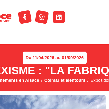
Du 11/04/2026 au 01/09/2026
EXISME : "LA FABRI
nements en Alsace
Colmar et alentours
Exposition