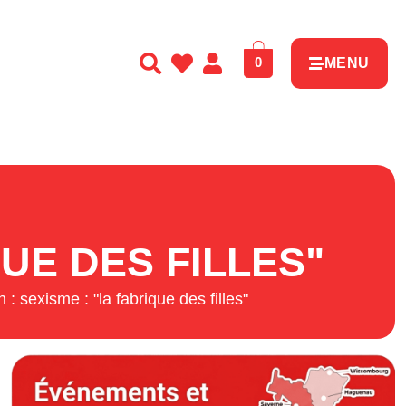
0
MENU
QUE DES FILLES"
 : sexisme : "la fabrique des filles"