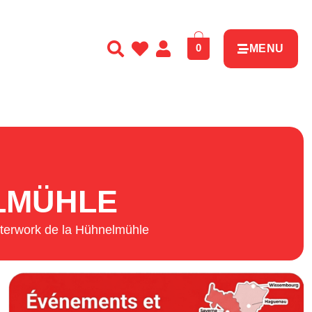
0
MENU
LMÜHLE
fterwork de la Hühnelmühle