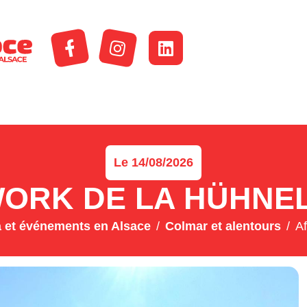
Le 14/08/2026
ORK DE LA HÜHNE
 et événements en Alsace
Colmar et alentours
A