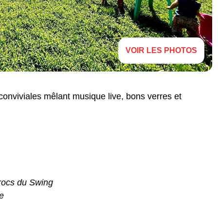
VOIR LES PHOTOS
onviviales mêlant musique live, bons verres et
rocs du Swing
e