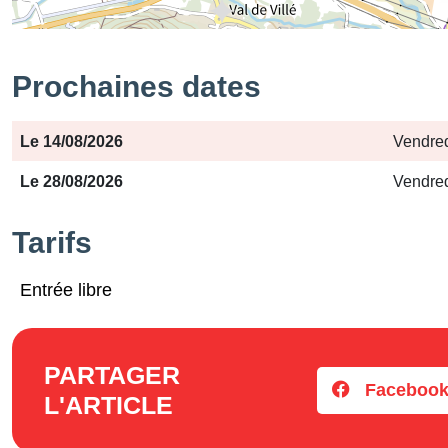
Prochaines dates
Période
Jours
Horaires
Le 14/08/2026
Vendred
Le 28/08/2026
Vendred
Tarifs
Entrée libre
PARTAGER
Faceboo
L'ARTICLE