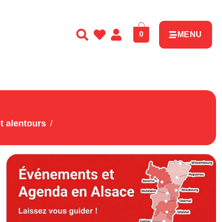
0
MENU
t alentours