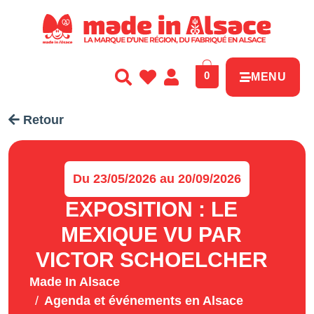
Panneau de gestion des cookies
0
MENU
Retour
Du 23/05/2026 au 20/09/2026
EXPOSITION : LE
MEXIQUE VU PAR
VICTOR SCHOELCHER
Made In Alsace
Agenda et événements en Alsace