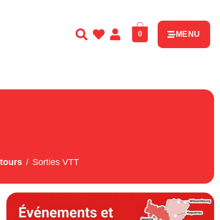
0
MENU
ntours
Sorties VTT