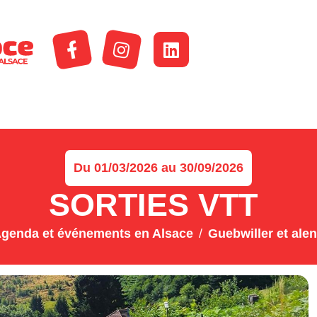
Du 01/03/2026 au 30/09/2026
SORTIES VTT
genda et événements en Alsace
Guebwiller et ale