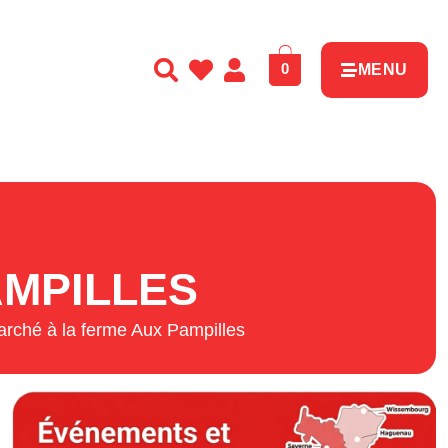
0
MENU
AMPILLES
rché à la ferme Aux Pampilles