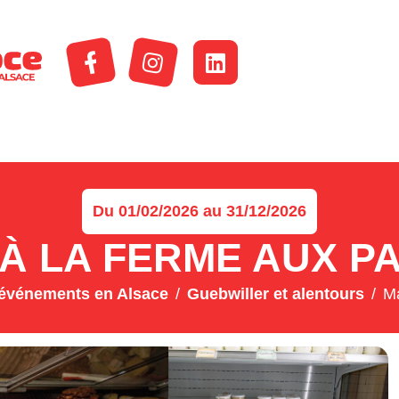
Du 01/02/2026 au 31/12/2026
À LA FERME AUX P
événements en Alsace
Guebwiller et alentours
Ma