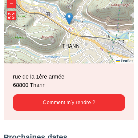
−
Leaflet
rue de la 1ère armée
68800
Thann
Comment m'y rendre ?
Prochaines dates