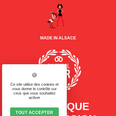
MADE IN ALSACE
Ce site utilise des cookies et
vous donne le contrôle sur
ceux que vous souhaitez
activer
LA MARQUE
TOUT ACCEPTER