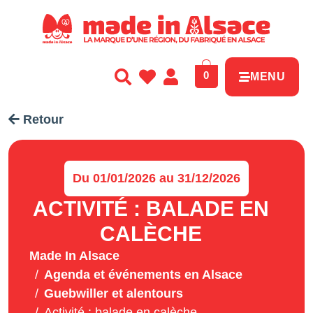
Panneau de gestion des cookies
0
MENU
Retour
Du 01/01/2026 au 31/12/2026
ACTIVITÉ : BALADE EN
CALÈCHE
Made In Alsace
Agenda et événements en Alsace
Guebwiller et alentours
Activité : balade en calèche