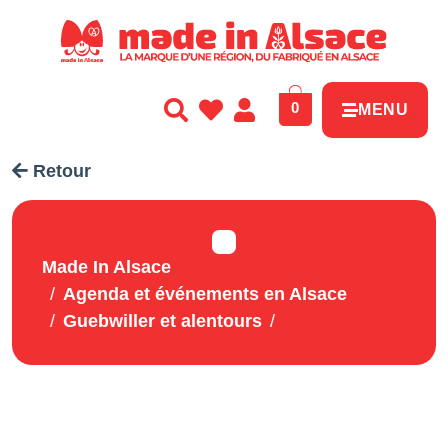
Panneau de gestion des cookies
0
MENU
Retour
Made In Alsace
Agenda et événements en Alsace
Guebwiller et alentours