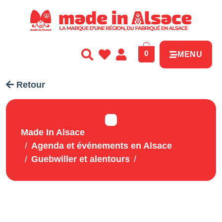
Panneau de gestion des cookies
0
MENU
Retour
Made In Alsace
Agenda et événements en Alsace
Guebwiller et alentours