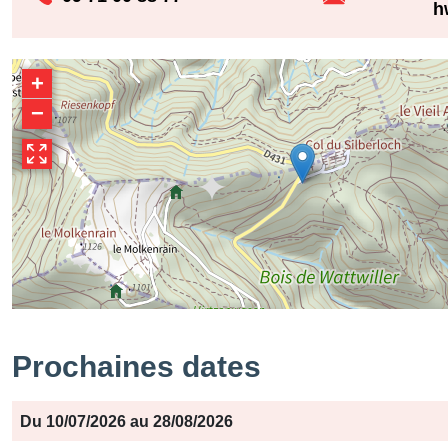
h
+
−
Prochaines dates
Période
Jours
Horaires
Du 10/07/2026 au 28/08/2026