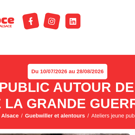
Du 10/07/2026 au 28/08/2026
 PUBLIC AUTOUR D
 LA GRANDE GUER
 Alsace
Guebwiller et alentours
Ateliers jeune pub