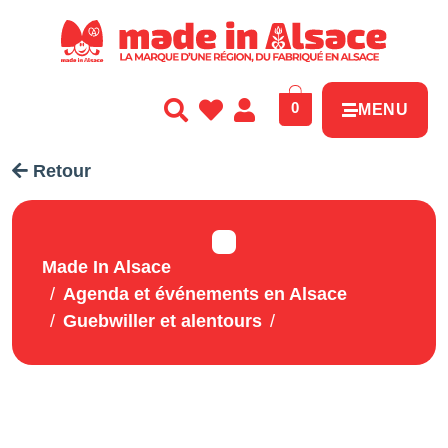
Panneau de gestion des cookies
0
MENU
Retour
Made In Alsace
Agenda et événements en Alsace
Guebwiller et alentours