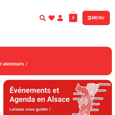
0
MENU
t alentours