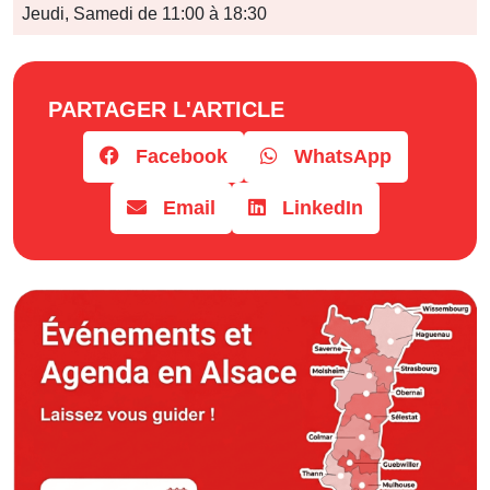
Jours
Jeudi, Samedi de 11:00 à 18:30
Horaires
PARTAGER L'ARTICLE
Facebook
WhatsApp
Email
LinkedIn