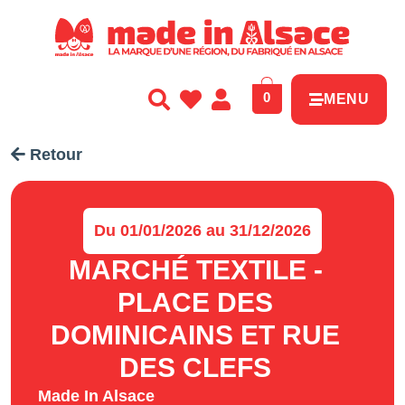
Panneau de gestion des cookies
0
MENU
Retour
Du 01/01/2026 au 31/12/2026
MARCHÉ TEXTILE -
PLACE DES
DOMINICAINS ET RUE
DES CLEFS
Made In Alsace