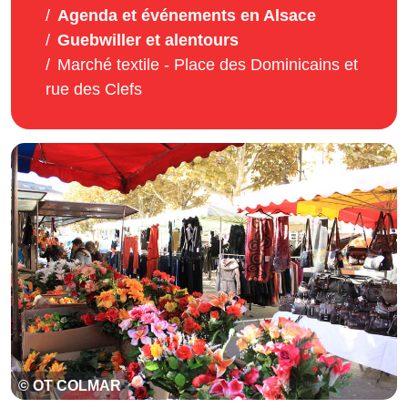
Agenda et événements en Alsace
Guebwiller et alentours
Marché textile - Place des Dominicains et
rue des Clefs
© OT COLMAR