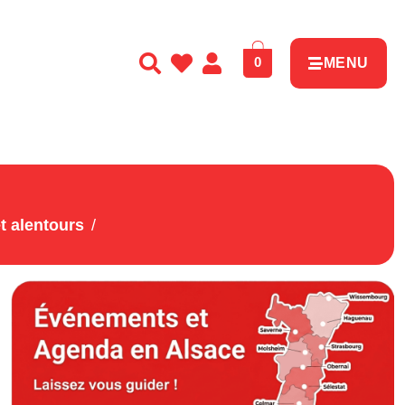
0
MENU
t alentours