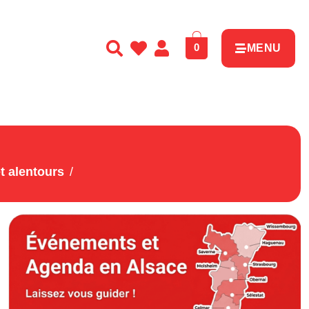
0
MENU
t alentours