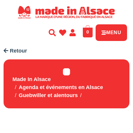
Panneau de gestion des cookies
0
MENU
Retour
Made In Alsace
Agenda et événements en Alsace
Guebwiller et alentours