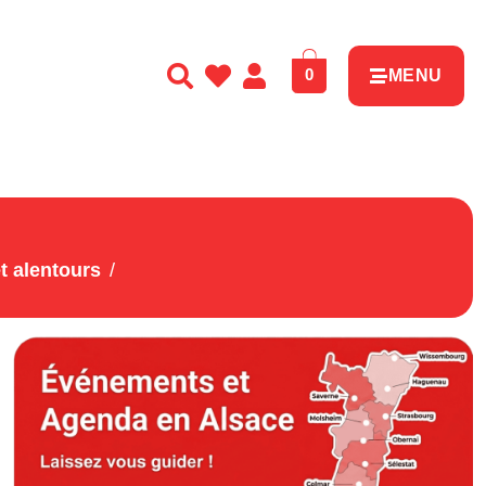
0
MENU
t alentours