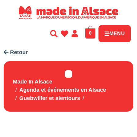
Panneau de gestion des cookies
0
MENU
Retour
Made In Alsace
Agenda et événements en Alsace
Guebwiller et alentours