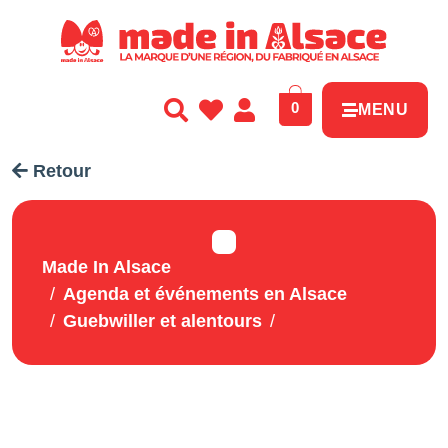
Panneau de gestion des cookies
0
MENU
Retour
Made In Alsace
Agenda et événements en Alsace
Guebwiller et alentours