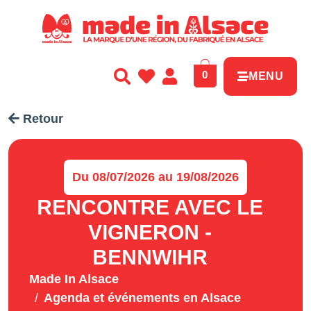
Panneau de gestion des cookies
0
MENU
Retour
Du 08/07/2026 au 19/08/2026
RENCONTRE AVEC LE
VIGNERON -
BENNWIHR
Made In Alsace
Agenda et événements en Alsace