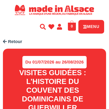
Panneau de gestion des cookies
0
MENU
Retour
Du 01/07/2026 au 26/08/2026
VISITES GUIDÉES :
L'HISTOIRE DU
COUVENT DES
DOMINICAINS DE
GUEBWILLER