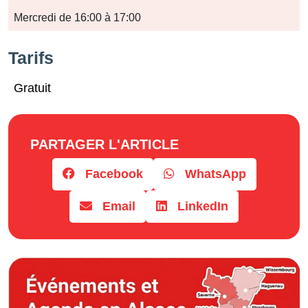
Jours
Mercredi de 16:00 à 17:00
Horaires
Tarifs
Gratuit
PARTAGER L'ARTICLE
Facebook
WhatsApp
Email
LinkedIn