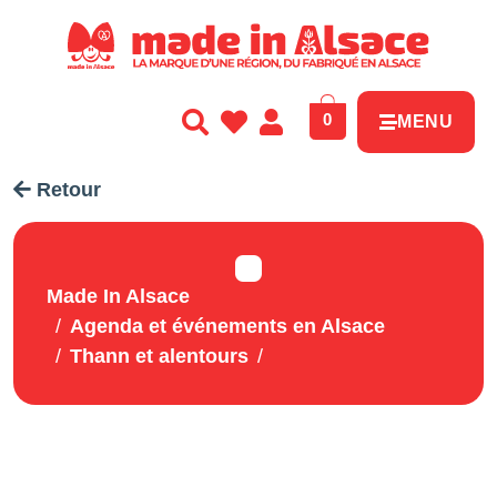
Panneau de gestion des cookies
0
MENU
Retour
Made In Alsace
Agenda et événements en Alsace
Thann et alentours