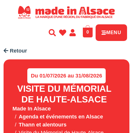
Panneau de gestion des cookies
0
MENU
Retour
Du 01/07/2026 au 31/08/2026
VISITE DU MÉMORIAL
DE HAUTE-ALSACE
Made In Alsace
Agenda et événements en Alsace
Thann et alentours
Visite du Mémorial de Haute-Alsace