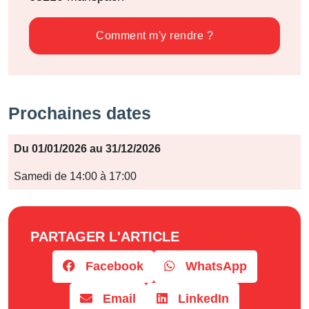
Comment m'y rendre ?
Prochaines dates
Période
Du 01/01/2026 au 31/12/2026
Jours
Samedi de 14:00 à 17:00
Horaires
PARTAGER L'ARTICLE
Facebook
WhatsApp
Email
LinkedIn