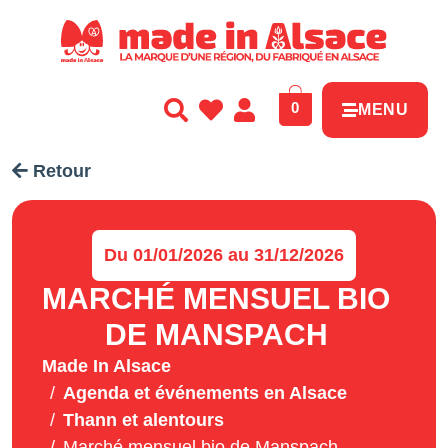
Panneau de gestion des cookies
0
MENU
Retour
Du 01/01/2026 au 31/12/2026
MARCHÉ MENSUEL BIO
DE MANSPACH
Made In Alsace
Agenda et événements en Alsace
Thann et alentours
Marché mensuel bio de Manspach