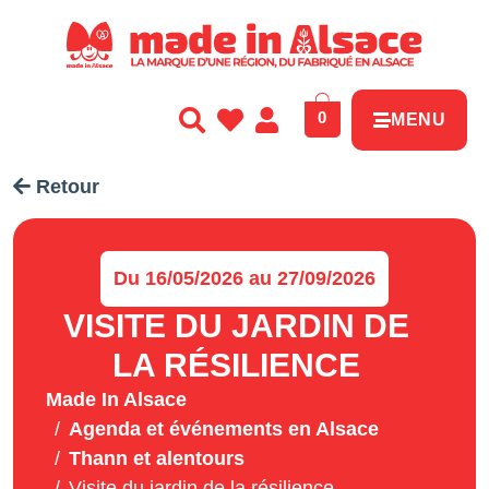
Panneau de gestion des cookies
0
MENU
Retour
Du 16/05/2026 au 27/09/2026
VISITE DU JARDIN DE
LA RÉSILIENCE
Made In Alsace
Agenda et événements en Alsace
Thann et alentours
Visite du jardin de la résilience