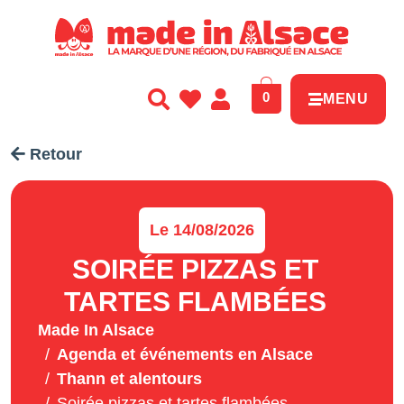
0
MENU
Retour
Le 14/08/2026
SOIRÉE PIZZAS ET
TARTES FLAMBÉES
Made In Alsace
Agenda et événements en Alsace
Thann et alentours
Soirée pizzas et tartes flambées