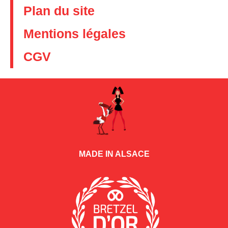
Plan du site
Mentions légales
CGV
MADE IN ALSACE