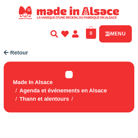
Panneau de gestion des cookies
0
MENU
Retour
Made In Alsace
Agenda et événements en Alsace
Thann et alentours