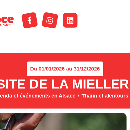
Du 01/01/2026 au 31/12/2026
SITE DE LA MIELLER
enda et événements en Alsace
Thann et alentours