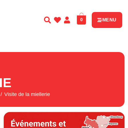
0
MENU
IE
Visite de la miellerie