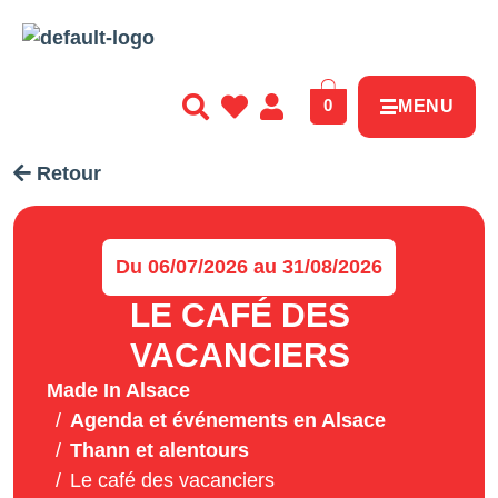
0
MENU
Retour
Du 06/07/2026 au 31/08/2026
LE CAFÉ DES
VACANCIERS
Made In Alsace
Agenda et événements en Alsace
Thann et alentours
Le café des vacanciers