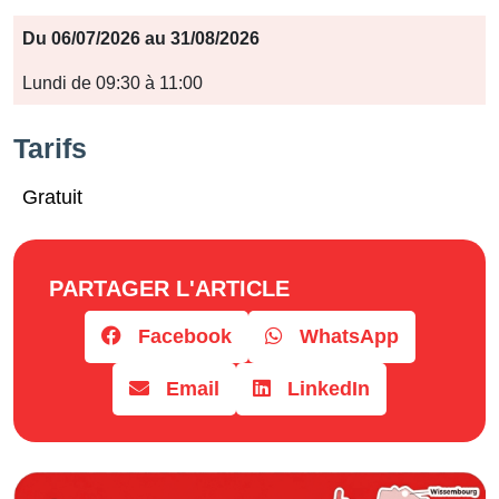
Période
Du 06/07/2026 au 31/08/2026
Jours
Lundi de 09:30 à 11:00
Horaires
Tarifs
Gratuit
PARTAGER L'ARTICLE
Facebook
WhatsApp
Email
LinkedIn