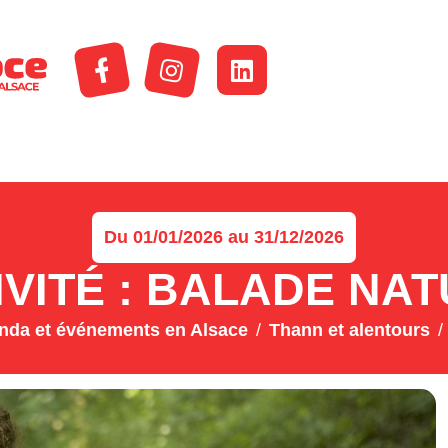
Du 01/01/2026 au 31/12/2026
IVITÉ : BALADE NA
nda et événements en Alsace
Thann et alentours