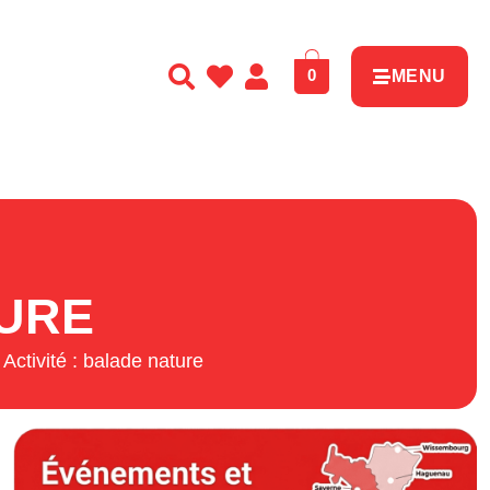
0
MENU
TURE
Activité : balade nature