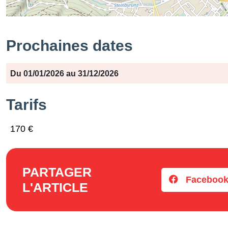
Prochaines dates
Période
Jours
Horaires
Du 01/01/2026 au 31/12/2026
Tarifs
170 €
PARTAGER
Faceboo
L'ARTICLE