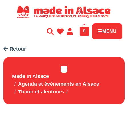
Panneau de gestion des cookies
0
MENU
Retour
Made In Alsace
Agenda et événements en Alsace
Thann et alentours