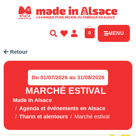
Panneau de gestion des cookies
0
MENU
Retour
Du 01/07/2026 au 31/08/2026
MARCHÉ ESTIVAL
Made In Alsace
Agenda et événements en Alsace
Thann et alentours
Marché estival