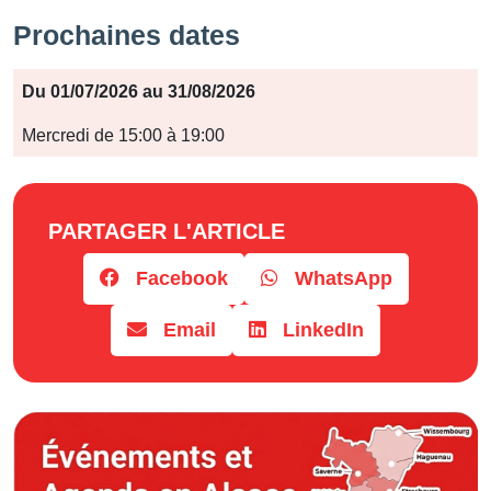
Prochaines dates
Période
Du 01/07/2026 au 31/08/2026
Jours
Mercredi de 15:00 à 19:00
Horaires
PARTAGER L'ARTICLE
Facebook
WhatsApp
Email
LinkedIn