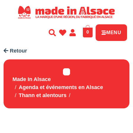
Panneau de gestion des cookies
0
MENU
Retour
Made In Alsace
Agenda et événements en Alsace
Thann et alentours