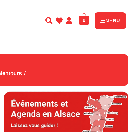
0
MENU
alentours