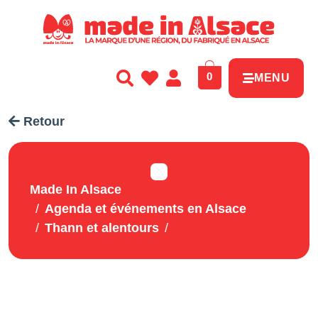
Panneau de gestion des cookies
0
MENU
Retour
Made In Alsace
Agenda et événements en Alsace
Thann et alentours