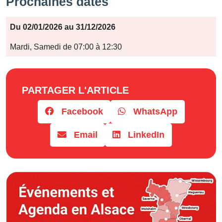
Prochaines dates
Période
Du 02/01/2026 au 31/12/2026
Jours
Mardi, Samedi de 07:00 à 12:30
Horaires
PARTAGER L'ARTICLE
Facebook
WhatsApp
Email
LinkedIn