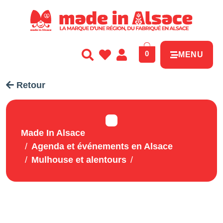
Panneau de gestion des cookies
0
MENU
Retour
Made In Alsace
Agenda et événements en Alsace
Mulhouse et alentours