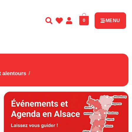
0
MENU
 alentours