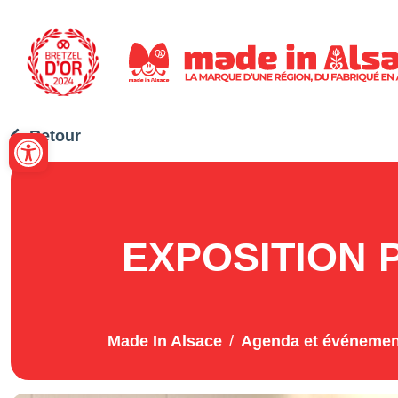
Panneau de gestion des cookies
Ouvrir la barre d’outils
Retour
EXPOSITION 
Made In Alsace
Agenda et événemen