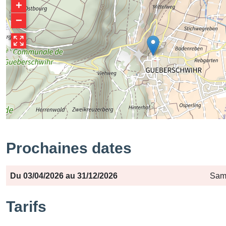
+
−
Prochaines dates
Période
Jours
Horaires
Du 03/04/2026 au 31/12/2026
Same
Tarifs