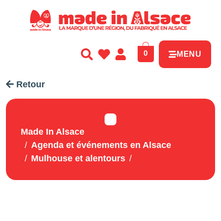
Panneau de gestion des cookies
0
MENU
Retour
Made In Alsace
Agenda et événements en Alsace
Mulhouse et alentours